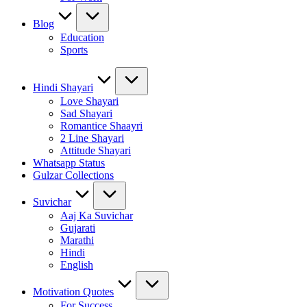
Blog
Education
Sports
Hindi Shayari
Love Shayari
Sad Shayari
Romantice Shaayri
2 Line Shayari
Attitude Shayari
Whatsapp Status
Gulzar Collections
Suvichar
Aaj Ka Suvichar
Gujarati
Marathi
Hindi
English
Motivation Quotes
For Success