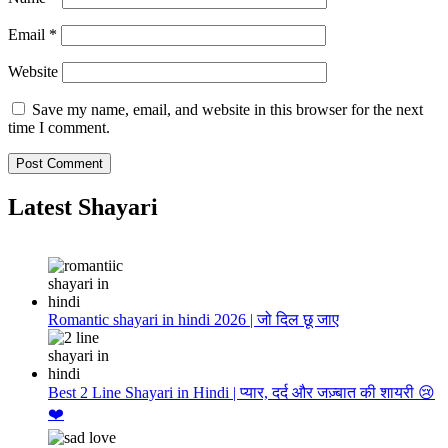
Email
*
Website
Save my name, email, and website in this browser for the next
time I comment.
Latest Shayari
Romantic shayari in hindi 2026 | जो दिल छू जाए
Best 2 Line Shayari in Hindi | प्यार, दर्द और जज़्बात की शायरी 😢
❤️