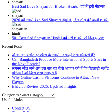
Best Sad Love Shayari for Broken Hearts | दर्द में डूबी मोहब्बत
2026 की सबसे बेस्ट Sad Shayari हिंदी में | दिल तोड़ देने वाली शायरी
50+ Best Sad Shayari in Hindi | दर्द भरी शायरी जो दिल छू जाए
Recent Posts
ऑनलाइन स्लॉट इंटरफेस के सबसे महत्वपूर्ण तत्व कौन-से हैं?
Can Bangladesh Produce More International Sports Stars in
the Next Decade?
लगभग जीत जैसे क्षण इस बात को कैसे आकार देते हैं कि खिलाड़ी स्लॉट
परिणामों को किस तरह समझते हैं
Why Online Casino Platforms Continue to Attract New
Players
Bht club Review 2026: Updated Insights
Categories
Useful Links
Contact US