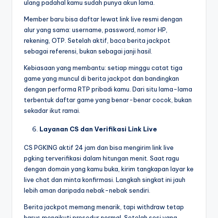
ulang padahal kamu sudah punya akun lama.
Member baru bisa daftar lewat link live resmi dengan
alur yang sama: username, password, nomor HP,
rekening, OTP. Setelah aktif, baca berita jackpot
sebagai referensi, bukan sebagai janji hasil.
Kebiasaan yang membantu: setiap minggu catat tiga
game yang muncul di berita jackpot dan bandingkan
dengan performa RTP pribadi kamu. Dari situ lama-lama
terbentuk daftar game yang benar-benar cocok, bukan
sekadar ikut ramai.
Layanan CS dan Verifikasi Link Live
CS PGKING aktif 24 jam dan bisa mengirim link live
pgking terverifikasi dalam hitungan menit. Saat ragu
dengan domain yang kamu buka, kirim tangkapan layar ke
live chat dan minta konfirmasi. Langkah singkat ini jauh
lebih aman daripada nebak-nebak sendiri.
Berita jackpot memang menarik, tapi withdraw tetap
harus mengikuti prosedur normal. Setelah sesi yang