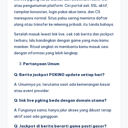
atau pengumuman platform. Ciri portal asli: SSL aktif,
tampilan konsisten, login pakai akun lama, dan CS
merespons normal. Situs palsu sering meminta daftar
ulang atau transfer ke rekening pribadi, itu tanda bahaya.
Setelah masuk lewat link live, cek tab berita dan jackpot
terbaru, lalu bandingkan dengan game yang mau kamu
mainkan. Ritual singkat ini membantu kamu masuk sesi
dengan informasi yang lebih lengkap.
Pertanyaan Umum
Q: Berita jackpot PGKING update setiap hari?
A: Umumnya ya, terutama saat ada kemenangan besar
atau event provider.
Q: link live pgking beda dengan domain utama?
A: Fungsinya sama, hanya jalur akses yang dibuat tetap
aktif saat ada gangguan.
Q: Jackpot di berita berarti game pasti gacor?