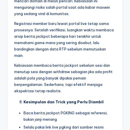
mencari domain di mesin pencari. Kebiasaan ini
mengurangi risiko salah portal saat ada kabar maxwin
yang sedang viral di komunitas.
Registrasi member baru lewat portal live tetap sama
prosesnya. Setelah verifikasi, luangkan waktu membaca
arsip berita jackpot beberapa hari terakhir untuk
memahami game mana yang sering disebut, lalu
bandingkan dengan data RTP sebelum memutuskan
main.
Kebiasaan membaca berita jackpot sebelum sesi dan
menutup sesi dengan withdraw sebagian jika ada profit
adalah pola yang banyak dipakai pemain
berpengalaman. Sederhana, tapi efektif menjaga
ekspektasi tetap realistis.
Kesimpulan dan Trick yang Perlu Diambil
Baca berita jackpot PGKING sebagai referensi,
bukan janji menang.
Selalu pakai link live pgking dari sumber resmi.